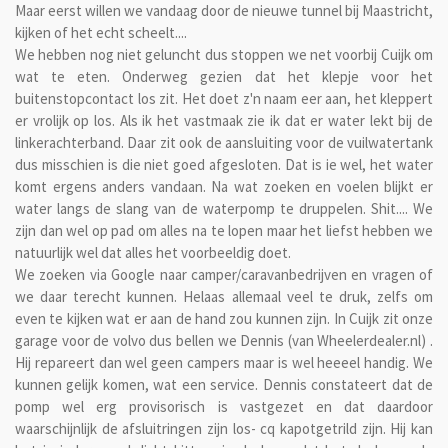
Maar eerst willen we vandaag door de nieuwe tunnel bij Maastricht,
kijken of het echt scheelt....
We hebben nog niet geluncht dus stoppen we net voorbij Cuijk om
wat te eten. Onderweg gezien dat het klepje voor het
buitenstopcontact los zit. Het doet z'n naam eer aan, het kleppert
er vrolijk op los. Als ik het vastmaak zie ik dat er water lekt bij de
linkerachterband. Daar zit ook de aansluiting voor de vuilwatertank
dus misschien is die niet goed afgesloten. Dat is ie wel, het water
komt ergens anders vandaan. Na wat zoeken en voelen blijkt er
water langs de slang van de waterpomp te druppelen. Shit.... We
zijn dan wel op pad om alles na te lopen maar het liefst hebben we
natuurlijk wel dat alles het voorbeeldig doet.
We zoeken via Google naar camper/caravanbedrijven en vragen of
we daar terecht kunnen. Helaas allemaal veel te druk, zelfs om
even te kijken wat er aan de hand zou kunnen zijn. In Cuijk zit onze
garage voor de volvo dus bellen we Dennis (van Wheelerdealer.nl) .
Hij repareert dan wel geen campers maar is wel heeeel handig. We
kunnen gelijk komen, wat een service. Dennis constateert dat de
pomp wel erg provisorisch is vastgezet en dat daardoor
waarschijnlijk de afsluitringen zijn los- cq kapotgetrild zijn. Hij kan