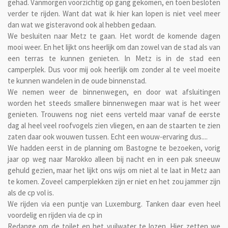
gehad. Vanmorgen voorzichtig op gang gekomen, en toen besloten
verder te rijden. Want dat wat ik hier kan lopen is niet veel meer
dan wat we gisteravond ook al hebben gedaan.
We besluiten naar Metz te gaan. Het wordt de komende dagen
mooi weer. En het lijkt ons heerlijk om dan zowel van de stad als van
een terras te kunnen genieten. In Metz is in de stad een
camperplek. Dus voor mij ook heerlijk om zonder al te veel moeite
te kunnen wandelen in de oude binnenstad.
We nemen weer de binnenwegen, en door wat afsluitingen
worden het steeds smallere binnenwegen maar wat is het weer
genieten. Trouwens nog niet eens verteld maar vanaf de eerste
dag al heel veel roofvogels zien vliegen, en aan de staarten te zien
zaten daar ook wouwen tussen. Echt een wouw-ervaring dus....
We hadden eerst in de planning om Bastogne te bezoeken, vorig
jaar op weg naar Marokko alleen bij nacht en in een pak sneeuw
gehuld gezien, maar het lijkt ons wijs om niet al te laat in Metz aan
te komen. Zoveel camperplekken zijn er niet en het zou jammer zijn
als de cp vol is.
We rijden via een puntje van Luxemburg. Tanken daar even heel
voordelig en rijden via de cp in
Redange om de toilet en het vuilwater te lozen. Hier zetten we