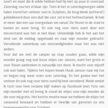
soort en maat die ik wilde hebben had hij niet op puur in voorraad.
Zaterdag zou het ei klaar zijn. Toen ik het ei zaterdagmorgen wilde
halen stond het verkeer vast in Zutphen, de brug bleek (achteraf)
geblokkeerd door een duif die vast zat in het hefmechaniek. Ik heb
er meer dan een uur overgedaan om vanuit De Hoven in de stad te
komen en weer terug. En ook nog voor niets want door een
misverstand was het ei niet klaar. Uiteindelijk heb ik het aan het
eind van de middag opgehaald en naar mijn moeder gebracht.
Vervelende samenloop van omstandigheden maar het was niet
anders.
Voor dat we met de camper op stap zouden gaan, wilde mijn
moeder graag nog wat losse eitjes van Janson, want het grote ei
voor Pasen aanbreken in natuurlijk not done. Ik mocht voor mijzelf
ook wat halen. Tijdens het kopen kwam Huub Janson naar mij toe
en begon nog weer even over zaterdag. En het gedoe met het
verkeer én ook nog voor niets vond hij heel vervelend. Mede omdat
ik toch voor hem reclame blijf maken op Facebook (met foto van
mijn moeder met ei) kreeg ik zowel de eitjes voor mijn moeder als
die voor mij gratis. Het kostte moeite maar we hebben de eitjes tot
vanavond bewaard en hebben er heerlijk van genoten na ons
heenenweerritje naar Zutphen.