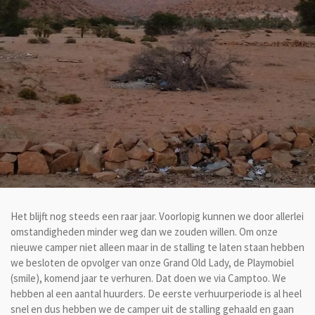
Het blijft nog steeds een raar jaar. Voorlopig kunnen we door allerlei
omstandigheden minder weg dan we zouden willen. Om onze
nieuwe camper niet alleen maar in de stalling te laten staan hebben
we besloten de opvolger van onze Grand Old Lady, de Playmobiel
(smile), komend jaar te verhuren. Dat doen we via Camptoo. We
hebben al een aantal huurders. De eerste verhuurperiode is al heel
snel en dus hebben we de camper uit de stalling gehaald en gaan