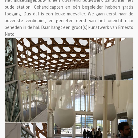
Het museumgebouw is een opvallend bouwwerk pal achter het
oude station. Gehandicapten en één begeleider hebben gratis
toegang. Dus dat is een leuke meevaller. We gaan eerst naar de
bovenste verdieping en genieten eerst van het uitzicht naar
beneden in de hal. Daar hangt een groot(s) kunstwerk van Ernesto
Neto.