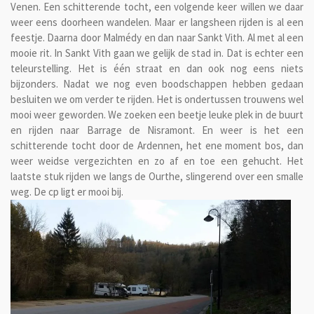
Venen. Een schitterende tocht, een volgende keer willen we daar
weer eens doorheen wandelen. Maar er langsheen rijden is al een
feestje. Daarna door Malmédy en dan naar Sankt Vith. Al met al een
mooie rit. In Sankt Vith gaan we gelijk de stad in. Dat is echter een
teleurstelling. Het is één straat en dan ook nog eens niets
bijzonders. Nadat we nog even boodschappen hebben gedaan
besluiten we om verder te rijden. Het is ondertussen trouwens wel
mooi weer geworden. We zoeken een beetje leuke plek in de buurt
en rijden naar Barrage de Nisramont. En weer is het een
schitterende tocht door de Ardennen, het ene moment bos, dan
weer weidse vergezichten en zo af en toe een gehucht. Het
laatste stuk rijden we langs de Ourthe, slingerend over een smalle
weg. De cp ligt er mooi bij.