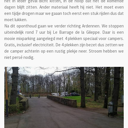
het in ieder geval dicht kitten, in de hoop dat het de komende
dagen blijft zitten. Ander materiaal heeft hij niet. Het moet even
een tijdje drogen maar we gaaan toch eerst een stuk rijden dus dat
moet lukken.
Na dit oponthoud gaan we verder richting Ardennen. We stoppen
uiteindelijk rond 7 uur bij Le Barrage de la Gileppe. Daar is een
mooie mixparking aangelegd met 4 plekken speciaal voor campers.
Gratis, inclusief electriciteit. De 4 plekken zijn bezet dus zetten we
de camper achterin op een rustig plekje neer. Stroom hebben we
niet persé nodig.