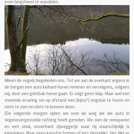
even langsheen te wandelen.
Alleen de vogels begeleiden ons. Tot we aan de overkant ergens in
de bergen een auto keihard horen remmen en vervolgens, volgens
mij, door een grintbak horen gaan. Er volgt geen klap. Maar wel een
vreemde ervaring om op afstand een (bijna?) ongeluk te horen en
niets te zien en niets te kunnen doen.
(De volgende morgen rijden we over de weg die die auto in
tegenovergestelde richting heeft gereden. We zien de remsporen
en een smal, onverhard zijweggetje waar hij waarschijnlijk is
ingedoken. Maar geen kapotte bomen of iets dergelijks. Het lijkt er