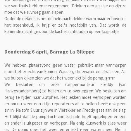
we van thuis hebben meegenomen. Drinken een glaasje en zijn zo
moe dat we al vroeg gaan slapen.
Onder de dekens is het de hele nacht lekker warm maar er boven is
het steenkoud, ik krijg er zelfs hoofdpijn van. Dat wordt de
komende nacht gewoon de kachel aanhouden op een laag pitje.
Donderdag 6 april, Barrage La Gileppe
We hebben gisteravond geen water gebruikt maar vanmorgen
moet het er echt van komen. Wassen, theewater en afwassen. Als
we buiten kijken zien we dat het weer lekt bij de pomp, grrrrr.
We besluiten om onze campermonteur Freddy (van
Hanzestadcampers) te bellen om te overleggen. We besluiten om
terug te rijden naar Zutphen. Het lekken moet verholpen worden
en om nu weer een rijtje reperateurs af te bellen heeft ook geen
zin in. Na zo'n 3 uur zijn we in Vierakker en Freddy gaat aan de slag.
Het blijkt dat de pomp toch vorstschade heeft opgelopen en een
en ander is uitgezet en verbogen. Na enig kluswerk is alles weer
ok. De pomp doet het weer en er lekt geen water meer. Het is