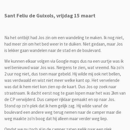
Sant Feliu de Guixols, vrijdag 15 maart
Na het ontbijt had Jos zin om een wandeling te maken. Ik nog niet,
had meer zin om het bed weer in te duiken. Niet gedaan, maar Jos
is lekker gaan wandelen naar de stad en de boulevard.
We kunnen elkaar volgen via Google maps dus na een uurtje was ik
wel benieuwd waar Jos was. Nergens te zien, wat vreemd. Na zo'n
2 uur nog niet, dus toen maar gebeld. Hij wilde mij ook net bellen,
was verdwaald en wist niet meer welke kant op. Het vervelende
was dat ik hem niet kon zien op de kaart. Dus Jos op zoek naar
straatnaam. Ik dacht eerst nog te gaan lopen maar het was 2km van
de CP verwijderd. Dus camper rijklaar gemaakt en op naar Jos.
Stond op zo'n plek dat ik hem gelijk zag. Hij wilde vanaf de
boulevard een andere weg terug nemen naar de camper maar die
weg maakte zo'n boog dat hij alleen maar verder weg liep.
Omdat we nu toch al in de camper zaten gelijk naar een plek