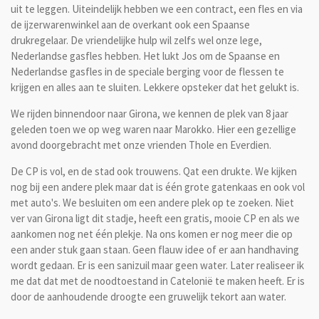
uit te leggen. Uiteindelijk hebben we een contract, een fles en via
de ijzerwarenwinkel aan de overkant ook een Spaanse
drukregelaar. De vriendelijke hulp wil zelfs wel onze lege,
Nederlandse gasfles hebben. Het lukt Jos om de Spaanse en
Nederlandse gasfles in de speciale berging voor de flessen te
krijgen en alles aan te sluiten. Lekkere opsteker dat het gelukt is.
We rijden binnendoor naar Girona, we kennen de plek van 8 jaar
geleden toen we op weg waren naar Marokko. Hier een gezellige
avond doorgebracht met onze vrienden Thole en Everdien.
De CP is vol, en de stad ook trouwens. Qat een drukte. We kijken
nog bij een andere plek maar dat is één grote gatenkaas en ook vol
met auto's. We besluiten om een andere plek op te zoeken. Niet
ver van Girona ligt dit stadje, heeft een gratis, mooie CP en als we
aankomen nog net één plekje. Na ons komen er nog meer die op
een ander stuk gaan staan. Geen flauw idee of er aan handhaving
wordt gedaan. Er is een sanizuil maar geen water. Later realiseer ik
me dat dat met de noodtoestand in Catelonië te maken heeft. Er is
door de aanhoudende droogte een gruwelijk tekort aan water.