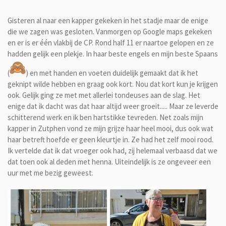
Gisteren al naar een kapper gekeken in het stadje maar de enige
die we zagen was gesloten. Vanmorgen op Google maps gekeken
en er is er één vlakbij de CP. Rond half 11 er naartoe gelopen en ze
hadden gelijk een plekje. In haar beste engels en mijn beste Spaans
(
) en met handen en voeten duidelijk gemaakt dat ik het
geknipt wilde hebben en graag ook kort. Nou dat kort kun je krijgen
ook. Gelijk ging ze met met allerlei tondeuses aan de slag. Het
enige dat ik dacht was dat haar altijd weer groeit..... Maar ze leverde
schitterend werk en ik ben hartstikke tevreden. Net zoals mijn
kapper in Zutphen vond ze mijn grijze haar heel mooi, dus ook wat
haar betreft hoefde er geen kleurtje in. Ze had het zelf mooi rood.
Ik vertelde dat ik dat vroeger ook had, zij helemaal verbaasd dat we
dat toen ook al deden met henna. Uiteindelijk is ze ongeveer een
uur met me bezig geweest.