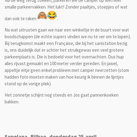
Na de weg terug zoeken, parkeren we de camper op wel heel
smalle parkeervakken. Het lukt! Zonder paaltjes, stoepjes of wat
dan ook te raken
.
Na wat uitrusten gaan we naar een winkeltje in de buurt voor wat
boodschappen (de echte supers vinden we nu te ver om te lopen).
Bij terugkomst maakt een Française, die bij het sanistation bezig
is, ons duidelijk dat er achter het struikgewas een veel grotere
parkeerplaats is. Die is bedoeld voor het overnachten. Dus hup
alles rijvast gemaakt en 100 meter verder gereden. En jawel,
appeltje eitje geen enkel probleem met camper neerzetten (stom
hadden foto moeten maken van hoe keurig ik binnen de lijntjes
stond op de vorige plek).
Het zonnetje schijnt nog steeds en Jos gaat pannenkoeken
bakken.
Sopelana, Bilbao, donderdag 25 april