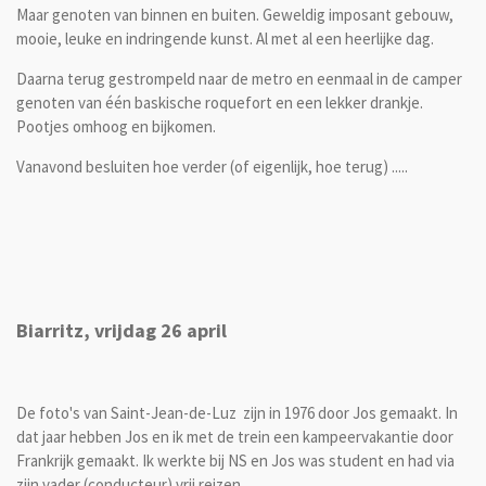
Maar genoten van binnen en buiten. Geweldig imposant gebouw,
mooie, leuke en indringende kunst. Al met al een heerlijke dag.
Daarna terug gestrompeld naar de metro en eenmaal in de camper
genoten van één baskische roquefort en een lekker drankje.
Pootjes omhoog en bijkomen.
Vanavond besluiten hoe verder (of eigenlijk, hoe terug) .....
Biarritz, vrijdag 26 april
De foto's van Saint-Jean-de-Luz zijn in 1976 door Jos gemaakt. In
dat jaar hebben Jos en ik met de trein een kampeervakantie door
Frankrijk gemaakt. Ik werkte bij NS en Jos was student en had via
zijn vader (conducteur) vrij reizen.