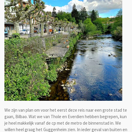
We zijn van plan om voor het eerst deze reis naar een grote stad te
gaan, Bilbao. Wat we van Thole en Everdien hebben begrepen, kun
je heel makkelijk vanaf de cp met de metro de binnenstad in. We
willen heel graag het Guggenheim zien. In ieder geval van buiten en