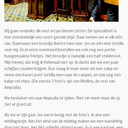
Wij gaan ondanks dik vest en jas binnen zitten. De specialiteit is
hier overduidelijk een soort gevuld eitje. Daar nemen we er elk één
van. Daarnaast een broodje iberico ham voor Jos en één met tortilla
voor mij. En in onze overmoed bestellen we ook nog een portie
huisgemaakte frietjes. Het broodje is namelijk een half stokbrood.
Mijn hemel, dat krijg ik helemaal niet op. Ik dacht dat we een paar
schijfjes zouden krijgen. Dus vraag ik maar weer om een zakje en
neem een kwart punt tortilla mee naar de camper, en ook nog een
bakje vol chips. (De eerste 3 foto's zijn van Medina, de rest van
Ampudia).
We besluiten om naar Ampudia te rijden. Niet ver meer maar de cp
ziet er goed uit.
Als we er zijn gaat Jos eerst bezig met de foto's. Ik doe een
middagdutje. Aan het eind van de middag maken we een wandeling
door het dorp. Het lijkt volledig uitgestorven. Er is een kasteel, een