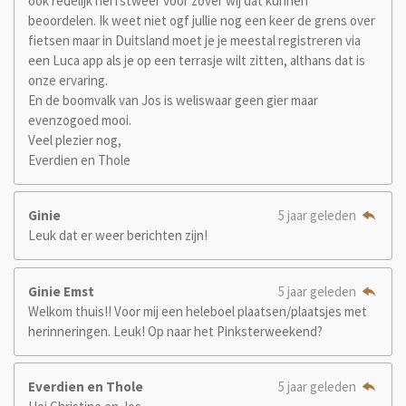
ook redelijk herfstweer voor zover wij dat kunnen
beoordelen. Ik weet niet ogf jullie nog een keer de grens over
fietsen maar in Duitsland moet je je meestal registreren via
een Luca app als je op een terrasje wilt zitten, althans dat is
onze ervaring.
En de boomvalk van Jos is weliswaar geen gier maar
evenzogoed mooi.
Veel plezier nog,
Everdien en Thole
Ginie
5 jaar geleden
Leuk dat er weer berichten zijn!
Ginie Emst
5 jaar geleden
Welkom thuis!! Voor mij een heleboel plaatsen/plaatsjes met
herinneringen. Leuk! Op naar het Pinksterweekend?
Everdien en Thole
5 jaar geleden