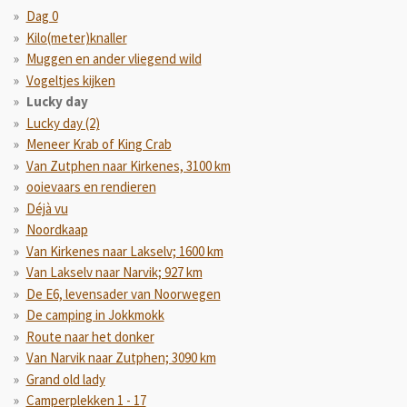
Dag 0
Kilo(meter)knaller
Muggen en ander vliegend wild
Vogeltjes kijken
Lucky day
Lucky day (2)
Meneer Krab of King Crab
Van Zutphen naar Kirkenes, 3100 km
ooievaars en rendieren
Déjà vu
Noordkaap
Van Kirkenes naar Lakselv; 1600 km
Van Lakselv naar Narvik; 927 km
De E6, levensader van Noorwegen
De camping in Jokkmokk
Route naar het donker
Van Narvik naar Zutphen; 3090 km
Grand old lady
Camperplekken 1 - 17