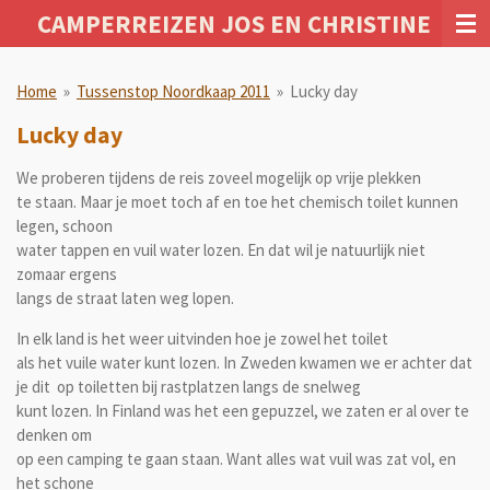
CAMPERREIZEN JOS EN CHRISTINE
Ga
direct
naar
Home
»
Tussenstop Noordkaap 2011
»
Lucky day
de
hoofdinhoud
Lucky day
We proberen tijdens de reis zoveel mogelijk op vrije plekken
te staan. Maar je moet toch af en toe het chemisch toilet kunnen
legen, schoon
water tappen en vuil water lozen. En dat wil je natuurlijk niet
zomaar ergens
langs de straat laten weg lopen.
In elk land is het weer uitvinden hoe je zowel het toilet
als het vuile water kunt lozen. In Zweden kwamen we er achter dat
je dit op toiletten bij rastplatzen langs de snelweg
kunt lozen. In Finland was het een gepuzzel, we zaten er al over te
denken om
op een camping te gaan staan. Want alles wat vuil was zat vol, en
het schone