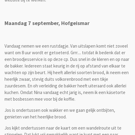
Maandag 7 september, Hofgeismar
Vandaag nemen we een rustdagje. Van uitslapen komt niet zoveel
want om 8 uur wordt er getoeterd. Grrr.... totdat ik bedenk dat er
een broodjesservice is op deze cp. Dus snel in de kleren en op naar
de bakker. Iedereen staat keurig in de rij op afstand van elkaar te
wachten op zijn beurt. Hij heeft allerlei soorten brood, ik neem een
heerlijk zwaar, stevig duits volkorenbrood met een tikje
zuurdesem. En oh verleiding de bakker heeft uiteraard ook allerlei
kuchen. Omdat Nina vandaag echt jarig is, neem ik een käsetorte
met bosbessen mee voor bij de koffie.
Jos is ondertussen ook wakker en we gaan gelijk ontbijten,
genieten van het heerlijke brood.
Jos kijkt ondertussen naar de kaart om een wandelroute uit te
stippelen. Dat lukt vrij gemakkelijk want je kunt met een paar