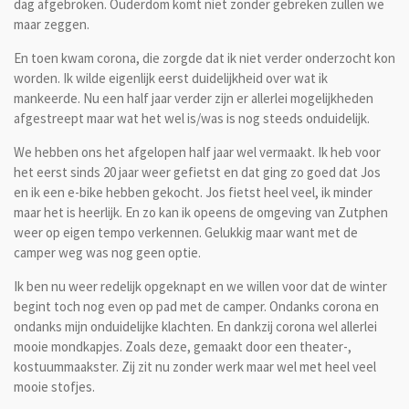
dag afgebroken. Ouderdom komt niet zonder gebreken zullen we
maar zeggen.
En toen kwam corona, die zorgde dat ik niet verder onderzocht kon
worden. Ik wilde eigenlijk eerst duidelijkheid over wat ik
mankeerde. Nu een half jaar verder zijn er allerlei mogelijkheden
afgestreept maar wat het wel is/was is nog steeds onduidelijk.
We hebben ons het afgelopen half jaar wel vermaakt. Ik heb voor
het eerst sinds 20 jaar weer gefietst en dat ging zo goed dat Jos
en ik een e-bike hebben gekocht. Jos fietst heel veel, ik minder
maar het is heerlijk. En zo kan ik opeens de omgeving van Zutphen
weer op eigen tempo verkennen. Gelukkig maar want met de
camper weg was nog geen optie.
Ik ben nu weer redelijk opgeknapt en we willen voor dat de winter
begint toch nog even op pad met de camper. Ondanks corona en
ondanks mijn onduidelijke klachten. En dankzij corona wel allerlei
mooie mondkapjes. Zoals deze, gemaakt door een theater-,
kostuummaakster. Zij zit nu zonder werk maar wel met heel veel
mooie stofjes.