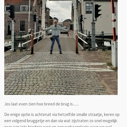
Jos laat even zien hoe breed de brug is.......
De enige optie is achteruit via hetzelfde smalle straatje, keren op
een volgend bruggetje en dan via wat zijstraten zo snel mogelijk
naar een iets bredere weg en een parkeerplaats waar we wel