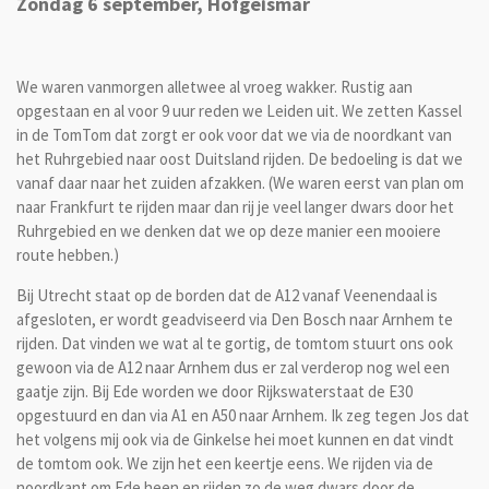
Zondag 6 september, Hofgeismar
We waren vanmorgen alletwee al vroeg wakker. Rustig aan
opgestaan en al voor 9 uur reden we Leiden uit. We zetten Kassel
in de TomTom dat zorgt er ook voor dat we via de noordkant van
het Ruhrgebied naar oost Duitsland rijden. De bedoeling is dat we
vanaf daar naar het zuiden afzakken. (We waren eerst van plan om
naar Frankfurt te rijden maar dan rij je veel langer dwars door het
Ruhrgebied en we denken dat we op deze manier een mooiere
route hebben.)
Bij Utrecht staat op de borden dat de A12 vanaf Veenendaal is
afgesloten, er wordt geadviseerd via Den Bosch naar Arnhem te
rijden. Dat vinden we wat al te gortig, de tomtom stuurt ons ook
gewoon via de A12 naar Arnhem dus er zal verderop nog wel een
gaatje zijn. Bij Ede worden we door Rijkswaterstaat de E30
opgestuurd en dan via A1 en A50 naar Arnhem. Ik zeg tegen Jos dat
het volgens mij ook via de Ginkelse hei moet kunnen en dat vindt
de tomtom ook. We zijn het een keertje eens. We rijden via de
noordkant om Ede heen en rijden zo de weg dwars door de