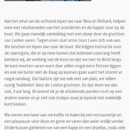
Aan het eind van de ochtend lopen we naar Nina en Richard, helpen
mee met voorbereiden van het avondeten en de hapjes voor op de
boot. We gaan namelijk vanmiddag met een sloep door de grachten
van Leiden varen. Tegen enen sluit onze zoon Leon zich ook aan.
We lunchen en lopen dan naar de boot. We krijgen instructie over
de vaarregels, die er op neer komen dat iedereen voorrang heeft
behalve wij, de werking van de boot en dat we niet te dicht langs
de kant moeten varen want daar willen nogal eens fietsen liggen
en ook we beter niet de Kaag op kunnen gaan want het stormt er
nogal vandaag. Dat laatste zijn we ook niet van plan, we willen
rustig 'hobbelen' door de Leidse grachten. En dat doen we dan
ook, 3 uur lang. Al varend zie je de al bekende panden toch op een
andere manier en je ziet ook stukjes waar je lopend niet makkelijk
kunt komen.
We meren een keer aan om koffie te halen bij een restaurantje en
een plaspauze voor deze en gene en varen dan weer vrolijk verder.
Ondertussen genieten we van een hapje en een drankje, zoals vele