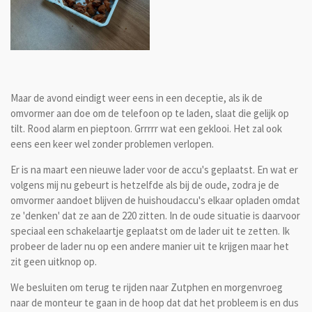
Maar de avond eindigt weer eens in een deceptie, als ik de
omvormer aan doe om de telefoon op te laden, slaat die gelijk op
tilt. Rood alarm en pieptoon. Grrrrr wat een geklooi. Het zal ook
eens een keer wel zonder problemen verlopen.
Er is na maart een nieuwe lader voor de accu's geplaatst. En wat er
volgens mij nu gebeurt is hetzelfde als bij de oude, zodra je de
omvormer aandoet blijven de huishoudaccu's elkaar opladen omdat
ze 'denken' dat ze aan de 220 zitten. In de oude situatie is daarvoor
speciaal een schakelaartje geplaatst om de lader uit te zetten. Ik
probeer de lader nu op een andere manier uit te krijgen maar het
zit geen uitknop op.
We besluiten om terug te rijden naar Zutphen en morgenvroeg
naar de monteur te gaan in de hoop dat dat het probleem is en dus