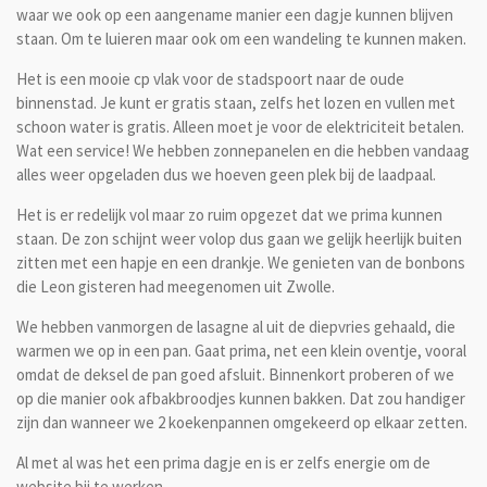
waar we ook op een aangename manier een dagje kunnen blijven
staan. Om te luieren maar ook om een wandeling te kunnen maken.
Het is een mooie cp vlak voor de stadspoort naar de oude
binnenstad. Je kunt er gratis staan, zelfs het lozen en vullen met
schoon water is gratis. Alleen moet je voor de elektriciteit betalen.
Wat een service! We hebben zonnepanelen en die hebben vandaag
alles weer opgeladen dus we hoeven geen plek bij de laadpaal.
Het is er redelijk vol maar zo ruim opgezet dat we prima kunnen
staan. De zon schijnt weer volop dus gaan we gelijk heerlijk buiten
zitten met een hapje en een drankje. We genieten van de bonbons
die Leon gisteren had meegenomen uit Zwolle.
We hebben vanmorgen de lasagne al uit de diepvries gehaald, die
warmen we op in een pan. Gaat prima, net een klein oventje, vooral
omdat de deksel de pan goed afsluit. Binnenkort proberen of we
op die manier ook afbakbroodjes kunnen bakken. Dat zou handiger
zijn dan wanneer we 2 koekenpannen omgekeerd op elkaar zetten.
Al met al was het een prima dagje en is er zelfs energie om de
website bij te werken.