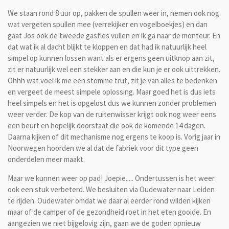
We staan rond 8 uur op, pakken de spullen weer in, nemen ook nog
wat vergeten spullen mee (verrekijker en vogelboekjes) en dan
gaat Jos ook de tweede gasfles vullen en ik ga naar de monteur. En
dat wat ik al dacht blijkt te kloppen en dat had ik natuurlijk heel
simpel op kunnen lossen want als er ergens geen uitknop aan zit,
zit er natuurlijk wel een stekker aan en die kun je er ook uittrekken.
Ohhh wat voel ik me een stomme trut, zit je van alles te bedenken
en vergeet de meest simpele oplossing. Maar goed het is dus iets
heel simpels en het is opgelost dus we kunnen zonder problemen
weer verder. De kop van de ruitenwisser krijgt ook nog weer eens
een beurt en hopelijk doorstaat die ook de komende 14 dagen.
Daarna kijken of dit mechanisme nog ergens te koop is. Vorig jaar in
Noorwegen hoorden we al dat de fabriek voor dit type geen
onderdelen meer maakt.
Maar we kunnen weer op pad! Joepie..... Ondertussen is het weer
ook een stuk verbeterd. We besluiten via Oudewater naar Leiden
te rijden. Oudewater omdat we daar al eerder rond wilden kijken
maar of de camper of de gezondheid roet in het eten gooide. En
aangezien we niet bijgelovig zijn, gaan we de goden opnieuw