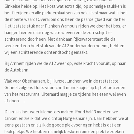
Ginkelse heide op. Het kost wat extra tijd, op sommige stukken is
het filerijden en alle parkeerplaatsen zijn ook al vol maar wat is het
de moeite waard! Overal om ons heen de paarse gloed van de hei.
Het laatste stuk naar Planken Wambuis rijden we door het bos, er
hangen hier en daar nog witte wieven en de zon schijnt er
schitterend doorheen. Met dank aan Rijkswaterstaat die dit
weekend een heel stuk van de A12 onderhanden neemt, hebben
wij een schitterende ochtendtocht gemaakt.
Bij Arnhem rijden we de A12 weer op, volle kracht vooruit, op naar
de Autobahn.
Vlak voor Oberhausen, bij Hünxe, lunchen we in de raststätte.
Geheel volgens Duits voorschrift mondkapjes op bij het betreden
van het restaurant. Uiteraard mag je ze tijdens het eten wel even
af doen.......
Daarna is het weer kilometers maken. Rond half 3 moeten we
tanken en zie ik dat we dichtbij Hofgeismar zijn. Daar hebben we al
eens gestaan en als ik de goede plek voor ogen hebt is dat een
leuk plekje. We hebben namelijk besloten om een plek te zoeken