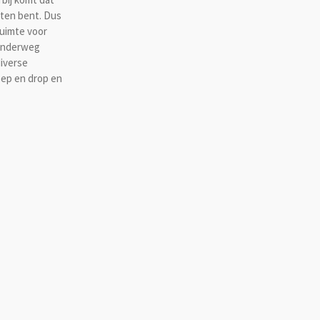
eten bent. Dus
ruimte voor
 onderweg
diverse
oep en drop en