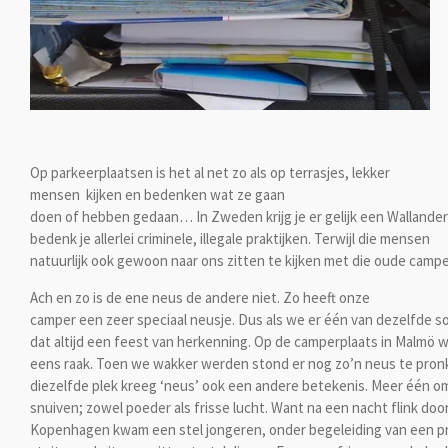
Op parkeerplaatsen is het al net zo als op terrasjes, lekker
mensen kijken en bedenken wat ze gaan
doen of hebben gedaan… In Zweden krijg je er gelijk een Wallander
bedenk je allerlei criminele, illegale praktijken. Terwijl die mensen
natuurlijk ook gewoon naar ons zitten te kijken met die oude camp
Ach en zo is de ene neus de andere niet. Zo heeft onze
camper een zeer speciaal neusje. Dus als we er één van dezelfde so
dat altijd een feest van herkenning. Op de camperplaats in Malmö 
eens raak. Toen we wakker werden stond er nog zo’n neus te pron
diezelfde plek kreeg ‘neus’ ook een andere betekenis. Meer één o
snuiven; zowel poeder als frisse lucht. Want na een nacht flink doo
Kopenhagen kwam een stel jongeren, onder begeleiding van een pr