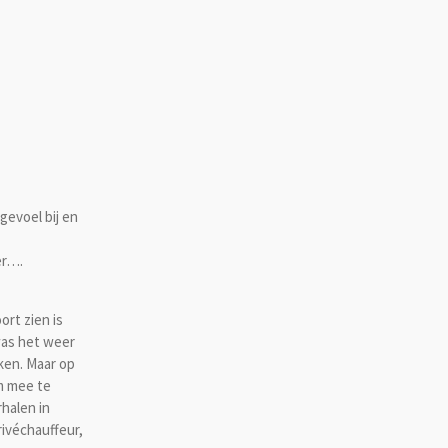
gevoel bij en
er….
ort zien is
was het weer
ken. Maar op
m mee te
rhalen in
ivéchauffeur,