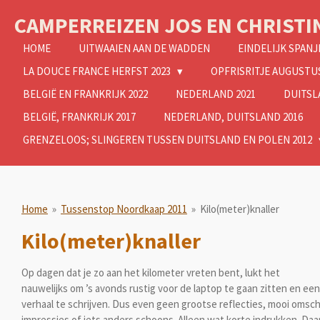
Ga
CAMPERREIZEN JOS EN CHRISTI
direct
naar
HOME
UITWAAIEN AAN DE WADDEN
EINDELIJK SPANJ
de
LA DOUCE FRANCE HERFST 2023
OPFRISRITJE AUGUSTUS
hoofdinhoud
BELGIË EN FRANKRIJK 2022
NEDERLAND 2021
DUITSL
BELGIË, FRANKRIJK 2017
NEDERLAND, DUITSLAND 2016
GRENZELOOS; SLINGEREN TUSSEN DUITSLAND EN POLEN 2012
Home
»
Tussenstop Noordkaap 2011
»
Kilo(meter)knaller
Kilo(meter)knaller
Op dagen dat je zo aan het kilometer vreten bent, lukt het
nauwelijks om ’s avonds rustig voor de laptop te gaan zitten en ee
verhaal te schrijven. Dus even geen grootse reflecties, mooi omsc
impressies of iets anders schoons. Alleen wat korte indrukken. Daa