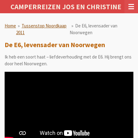
CAMPERREIZEN JOS EN CHRISTINE
Ga
direct
naar
Home
»
Tussenstop Noordkaap
»
De E6, levensader van
de
2011
Noorwegen
hoofdinhoud
De E6, levensader van Noorwegen
Ik heb een soort haat – liefdeverhouding met de E6. Hij brengt ons
door heel Noorwegen.