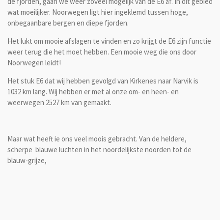
de fjorden, gaan we weer zoveel mogelijk van de E6 af. In dit gebied
wat moeilijker. Noorwegen ligt hier ingeklemd tussen hoge,
onbegaanbare bergen en diepe fjorden.
Het lukt om mooie afslagen te vinden en zo krijgt de E6 zijn functie
weer terug die het moet hebben. Een mooie weg die ons door
Noorwegen leidt!
Het stuk E6 dat wij hebben gevolgd van Kirkenes naar Narvik is
1032 km lang. Wij hebben er met al onze om- en heen- en
weerwegen 2527 km van gemaakt.
Maar wat heeft ie ons veel moois gebracht. Van de heldere,
scherpe blauwe luchten in het noordelijkste noorden tot de
blauw-grijze,