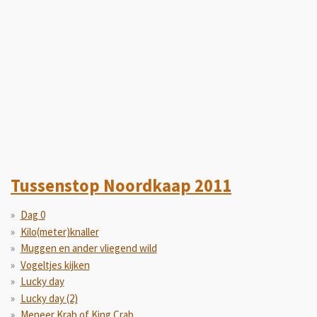
Tussenstop Noordkaap 2011
Dag 0
Kilo(meter)knaller
Muggen en ander vliegend wild
Vogeltjes kijken
Lucky day
Lucky day (2)
Meneer Krab of King Crab