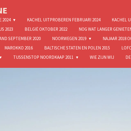
NE
E 2024
KACHEL UITPROBEREN FEBRUARI 2024
KACHEL U
S 2023
BELGIË OKTOBER 2022
NOG WAT LANGER GENIETE
AND SEPTEMBER 2020
NOORWEGEN 2019
NAJAAR 2018 
MAROKKO 2016
BALTISCHE STATEN EN POLEN 2015
LOFO
TUSSENSTOP NOORDKAAP 2011
WIE ZIJN WIJ
DE