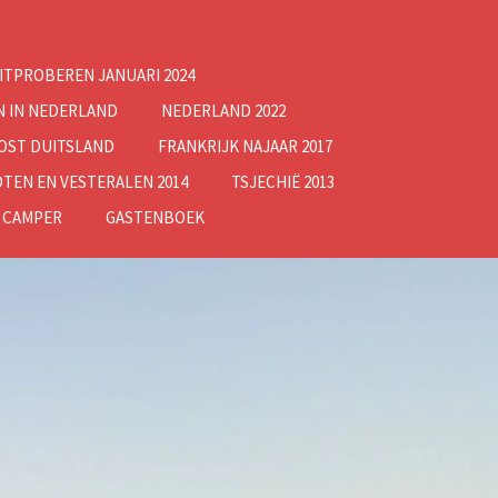
ITPROBEREN JANUARI 2024
N IN NEDERLAND
NEDERLAND 2022
OOST DUITSLAND
FRANKRIJK NAJAAR 2017
TEN EN VESTERALEN 2014
TSJECHIË 2013
 CAMPER
GASTENBOEK