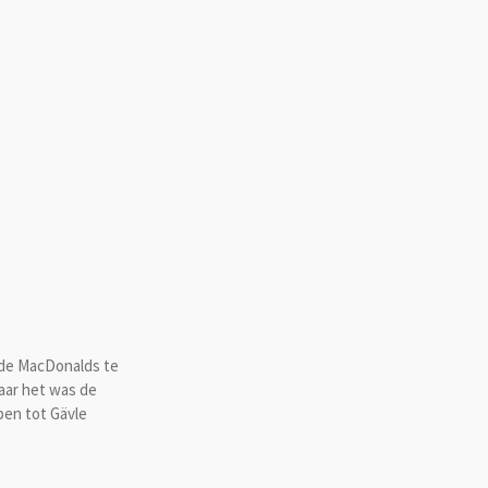
lde MacDonalds te
aar het was de
ben tot Gävle