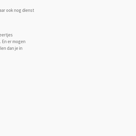
aar ook nog dienst
eertjes
n. En er mogen
en dan je in