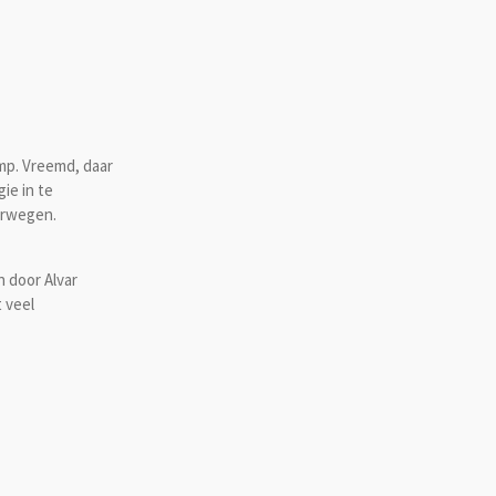
mp. Vreemd, daar
ie in te
orwegen.
n door Alvar
t veel