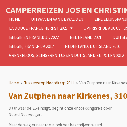
Ga
CAMPERREIZEN JOS EN CHRISTI
direct
naar
HOME
UITWAAIEN AAN DE WADDEN
EINDELIJK SPANJ
de
LA DOUCE FRANCE HERFST 2023
OPFRISRITJE AUGUSTUS
hoofdinhoud
BELGIË EN FRANKRIJK 2022
NEDERLAND 2021
DUITSL
BELGIË, FRANKRIJK 2017
NEDERLAND, DUITSLAND 2016
GRENZELOOS; SLINGEREN TUSSEN DUITSLAND EN POLEN 2012
Home
»
Tussenstop Noordkaap 2011
»
Van Zutphen naar Kirkenes
Van Zutphen naar Kirkenes, 31
Daar waar de E6 eindigt, begint onze ontdekkingsreis door
Noord Noorwegen.
Maar de weg er naar toe is ook het beschrijven waard.