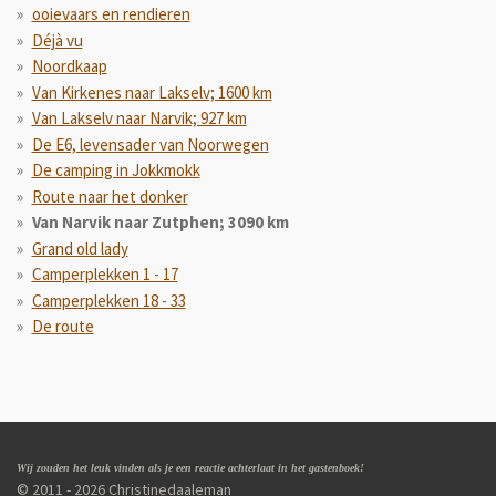
ooievaars en rendieren
Déjà vu
Noordkaap
Van Kirkenes naar Lakselv; 1600 km
Van Lakselv naar Narvik; 927 km
De E6, levensader van Noorwegen
De camping in Jokkmokk
Route naar het donker
Van Narvik naar Zutphen; 3090 km
Grand old lady
Camperplekken 1 - 17
Camperplekken 18 - 33
De route
Wij zouden het leuk vinden als je een reactie achterlaat in het gastenboek!
© 2011 - 2026 Christinedaaleman