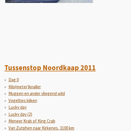
Tussenstop Noordkaap 2011
Dag 0
Kilo(meter)knaller
Muggen en ander vliegend wild
Vogeltjes kijken
Lucky day
Lucky day (2)
Meneer Krab of King Crab
Van Zutphen naar Kirkenes, 3100 km