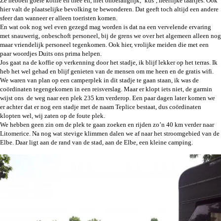
Ze hebben goeie koffie en thee en, niet onbelangrijk, ‘kus’, heerlijke taartjes. Ook
hier valt de plaatselijke bevolking te bewonderen. Dat geeft toch altijd een andere
sfeer dan wanneer er alleen toeristen komen.
En wat ook nog wel even gezegd mag worden is dat na een vervelende ervaring
met snauwerig, onbeschoft personeel, bij de grens we over het algemeen alleen nog
maar vriendelijk personeel tegenkomen. Ook hier, vrolijke meiden die met een
paar woordjes Duits ons prima helpen.
Jos gaat na de koffie op verkenning door het stadje, ik blijf lekker op het terras. Ik
heb het wel gehad en blijf genieten van de mensen om me heen en de gratis wifi.
We waren van plan op een camperplek in dit stadje te gaan staan, ik was de
coördinaten tegengekomen in een reisverslag. Maar er klopt iets niet, de garmin
wijst ons de weg naar een plek 235 km verderop. Een paar dagen later komen we
er achter dat er nog een stadje met de naam Teplice bestaat, dus coördinaten
klopten wel, wij zaten op de foute plek.
We hebben geen zin om de plek te gaan zoeken en rijden zo’n 40 km verder naar
Litomerice. Na nog wat stevige klimmen dalen we af naar het stroomgebied van de
Elbe. Daar ligt aan de rand van de stad, aan de Elbe, een kleine camping.