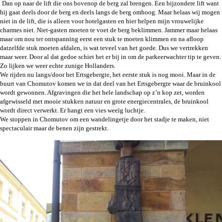
Dan op naar de lift die ons bovenop de berg zal brengen. Een bijzondere lift want
hij gaat deels door de berg en deels langs de berg omhoog. Maar helaas wij mogen
niet in de lift, die is alleen voor hotelgasten en hier helpen mijn vrouwelijke
charmes niet. Niet-gasten moeten te voet de berg beklimmen. Jammer maar helaas
maar om nou ter ontspanning eerst een stuk te moeten klimmen en na afloop
datzelfde stuk moeten afdalen, is wat teveel van het goede. Dus we vertrekken
maar weer. Door al dat gedoe schiet het er bij in om de parkeerwachter tip te geven.
Zo lijken we weer echte zunige Hollanders.
We rijden nu langs/door het Ertsgebergte, het eerste stuk is nog mooi. Maar in de
buurt van Chomutov komen we in dat deel van het Ertsgebergte waar de bruinkool
wordt gewonnen. Afgravingen die het hele landschap op z’n kop zet, worden
afgewisseld met mooie stukken natuur en grote energiecentrales, de bruinkool
wordt direct verwerkt. Er hangt een vies weeïg luchtje.
We stoppen in Chomutov om een wandelingetje door het stadje te maken, niet
spectaculair maar de benen zijn gestrekt.