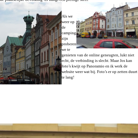
Als we
weer op
de
camping
zijn
proberen
we te
genieten van de online geneugten, lukt niet
echt, de verbinding is slecht. Maar Jos kan
foto’s kwijt op Panoramio en ik werk de
website weer wat bij. Foto’s er op zetten duurt
te lang!