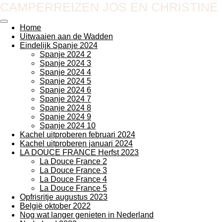
CAMPERREIZEN JOS EN CHRISTINE
Ga
direct
naar
Home
de
Uitwaaien aan de Wadden
hoofdinhoud
Eindelijk Spanje 2024
Spanje 2024 2
Spanje 2024 3
Spanje 2024 4
Spanje 2024 5
Spanje 2024 6
Spanje 2024 7
Spanje 2024 8
Spanje 2024 9
Spanje 2024 10
Kachel uitproberen februari 2024
Kachel uitproberen januari 2024
LA DOUCE FRANCE Herfst 2023
La Douce France 2
La Douce France 3
La Douce France 4
La Douce France 5
Opfrisritje augustus 2023
België oktober 2022
Nog wat langer genieten in Nederland