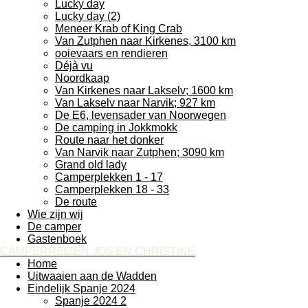
Lucky day
Lucky day (2)
Meneer Krab of King Crab
Van Zutphen naar Kirkenes, 3100 km
ooievaars en rendieren
Déjà vu
Noordkaap
Van Kirkenes naar Lakselv; 1600 km
Van Lakselv naar Narvik; 927 km
De E6, levensader van Noorwegen
De camping in Jokkmokk
Route naar het donker
Van Narvik naar Zutphen; 3090 km
Grand old lady
Camperplekken 1 - 17
Camperplekken 18 - 33
De route
Wie zijn wij
De camper
Gastenboek
CAMPERREIZEN JOS EN CHRISTINE
Home
Uitwaaien aan de Wadden
Eindelijk Spanje 2024
Spanje 2024 2