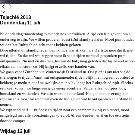
Tsjechië 2013
Donderdag 11 juli
Na donderdag=moederdag ‘s avonds nog vertrokken. Altijd een fijn gevoel om al
onderweg te zijn. We willen proberen Soest (Duitsland) te halen. Mooi punt omdat
we dan het Ruhrgebied achter ons hebben gelaten.
Door allerlei omstandigheden ben ik moe, hartstikke moe. Zelfs zo moe dat ik niet
wil rijden. En dat wil wat zeggen want ik vind rijden normaal gesproken pure
ontspanning. Nu niet en dus mag Jos aan de bak, lang geleden dat hij zoveel achter
elkaar aan het stuur zat. Hij krijgt er zelfs zere handen van.
We gaan vanaf Zutphen via Winterswijk Duitsland in. Ons plan is om niet via de
snelwegen te rijden. Naast wat ontspannender rijden blijkt het nog een voordeel te
hebben; je merkt niet of nauwelijks dat je vlak langs het Ruhrgebied rijdt. Slechts
één keer komen we langs een giga energiecentrale. Verder alleen dorpjes, bos,
bouwland en weilanden. We zijn weer in keuterland. Het genieten is er nog niet
echt maar ik moet mezelf maar even de tijd geven wat te ontspannen en afstand te
nemen.
We zijn rond half 11 in Soest en rijden naar een camperplek bij een motel, mooi
aangelegd met alle voorzieningen (6 euro). Alleen dendert er af en toe een trein
door de camper.
Vrijdag 12 juli