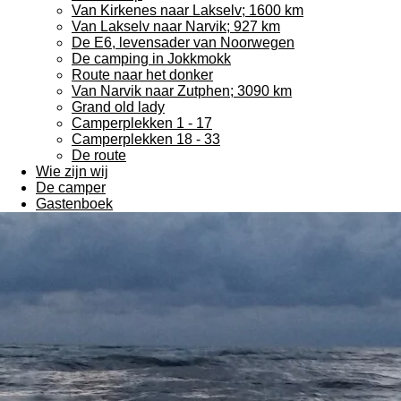
Van Kirkenes naar Lakselv; 1600 km
Van Lakselv naar Narvik; 927 km
De E6, levensader van Noorwegen
De camping in Jokkmokk
Route naar het donker
Van Narvik naar Zutphen; 3090 km
Grand old lady
Camperplekken 1 - 17
Camperplekken 18 - 33
De route
Wie zijn wij
De camper
Gastenboek