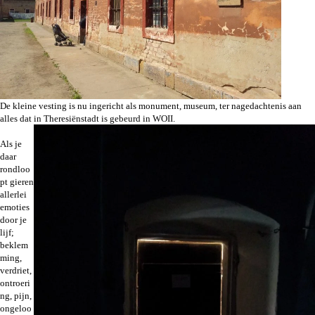
De kleine vesting is nu ingericht als monument, museum, ter nagedachtenis aan
alles dat in Theresiënstadt is gebeurd in WOII.
Als je
daar
rondloo
pt gieren
allerlei
emoties
door je
lijf;
beklem
ming,
verdriet,
ontroeri
ng, pijn,
ongeloo