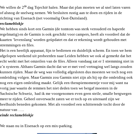
de
We willen de 2
dag Tsjechië halen. Maar dat plan moeten we al snel laten varen
of alsnog de snelweg nemen. We besluiten rustig aan te doen en rijden in de
richting van Eisenach (net voormalig Oost-Duitsland).
reclameblokje
We hebben sinds kort een Garmin (de tomtom was sterk verouderd en haperde
regelmatig) en de Garmin is ook geschikt voor campers, heeft als voordeel dat de
kaarten ‘levenslang’ worden geüpdatet en dat er rekening wordt gehouden met
stremmingen en files.
Het is een heerlijk apparaat, fijn te bedienen en duidelijk scherm. En toen we hem
afgelopen weekend uit probeerden naar Leiden hebben we ook al gemerkt dat het
echt werkt met het omzeilen van de files. Alleen vandaag zat er 1 stremming niet in
z’n systeem. Althans Garmin dacht dat we er met veel vertraging wel langs zouden
kunnen rijden. Maar de weg was volledig afgesloten dus moesten we toch nog een
omleiding volgen. Maar Garmin zou Garmin niet zijn als hij op die omleiding ook
nog een eigen omleiding maakt. Gelijk een therapiemomentje voor mij want na
vorig jaar waarin de remmen het niet deden toen we bergaf moesten in de
Sachsische Schweiz, had ik me voorgenomen even geen steile, smalle bergwegen
meer te rijden. Geheel onverwacht zaten we er toch op en uiteraard zijn we
heelhuids beneden gekomen. Met als voordeel een schitterende tocht door de
natuur van …..
einde reclameblokje
We staan nu in Eisenach op een mix-parking.