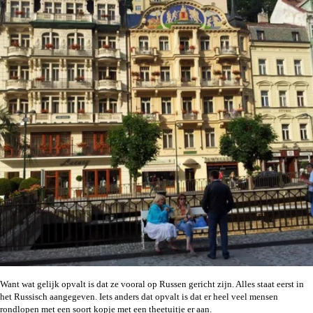
Want wat gelijk opvalt is dat ze vooral op Russen gericht zijn. Alles staat eerst in
het Russisch aangegeven. Iets anders dat opvalt is dat er heel veel mensen
rondlopen met een soort kopje met een theetuitje er aan.