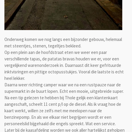
Onderweg komen we nog langs een bijzonder gebouw, helemaal
met steentjes, stenen, tegeltjes bekleed.
Op een plein aan de hoofdstraat eten we weer een paar
verschillende tapas, de patatas bravas houden we er, voor een
vergelijkend warenonderzoek in. Daarnaast dit keer gefrituurde
inktvisringen en pittige octopusstukjes. Vooral die laatste is echt
heel lekker.
Daarna weer richting camper waar we na een rustpauze naar de
supermarkt in de buurt lopen. Echt een mooie, uitgebreide super.
Na een tip gelezen te hebben bij Thole gelijk een klantenkaart
aangeschaft, scheelt 11 cent p/l op de diesel. Als ik vraag hoe de
kaart werkt, willen ze zelfs met me meelopen naar de
benzinepomp. En als we elkaar niet begrijpen wordt er een
personeelslid bijgehaald die engels spreekt. Wat een service.
Later bij de kaasafdeling worden we ook aller hartelijkst geholpen