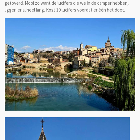
getoverd. Mooi zo want de lucifers die we in de camper hebben,
liggen er al heel lang. Kost 10 lucifers voordat er één het doet.