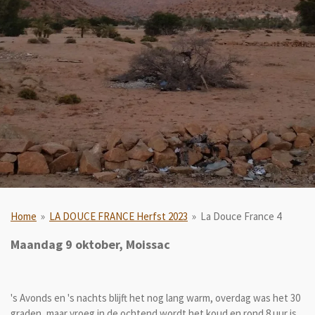
Home
»
LA DOUCE FRANCE Herfst 2023
»
La Douce France 4
Maandag 9 oktober, Moissac
's Avonds en 's nachts blijft het nog lang warm, overdag was het 30
graden, maar vroeg in de ochtend wordt het koud en rond 8 uur is