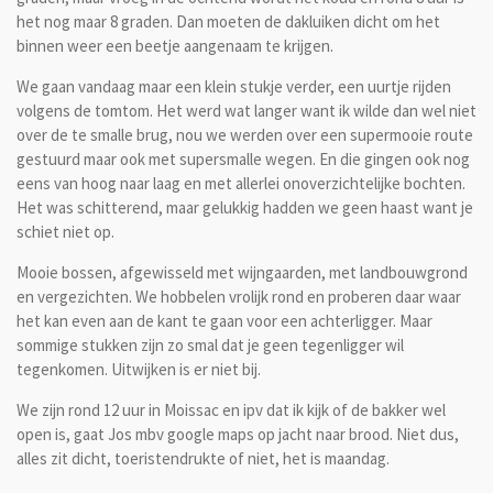
het nog maar 8 graden. Dan moeten de dakluiken dicht om het
binnen weer een beetje aangenaam te krijgen.
We gaan vandaag maar een klein stukje verder, een uurtje rijden
volgens de tomtom. Het werd wat langer want ik wilde dan wel niet
over de te smalle brug, nou we werden over een supermooie route
gestuurd maar ook met supersmalle wegen. En die gingen ook nog
eens van hoog naar laag en met allerlei onoverzichtelijke bochten.
Het was schitterend, maar gelukkig hadden we geen haast want je
schiet niet op.
Mooie bossen, afgewisseld met wijngaarden, met landbouwgrond
en vergezichten. We hobbelen vrolijk rond en proberen daar waar
het kan even aan de kant te gaan voor een achterligger. Maar
sommige stukken zijn zo smal dat je geen tegenligger wil
tegenkomen. Uitwijken is er niet bij.
We zijn rond 12 uur in Moissac en ipv dat ik kijk of de bakker wel
open is, gaat Jos mbv google maps op jacht naar brood. Niet dus,
alles zit dicht, toeristendrukte of niet, het is maandag.