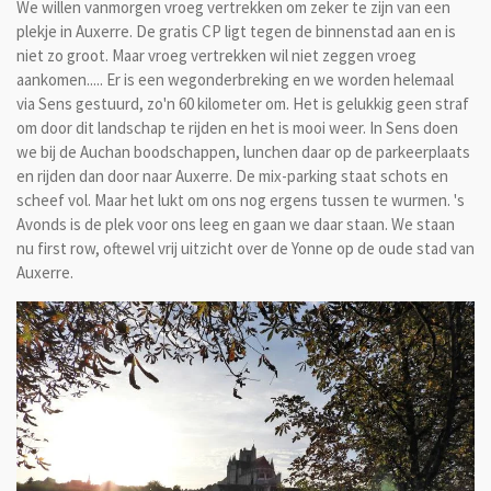
We willen vanmorgen vroeg vertrekken om zeker te zijn van een
plekje in Auxerre. De gratis CP ligt tegen de binnenstad aan en is
niet zo groot. Maar vroeg vertrekken wil niet zeggen vroeg
aankomen..... Er is een wegonderbreking en we worden helemaal
via Sens gestuurd, zo'n 60 kilometer om. Het is gelukkig geen straf
om door dit landschap te rijden en het is mooi weer. In Sens doen
we bij de Auchan boodschappen, lunchen daar op de parkeerplaats
en rijden dan door naar Auxerre. De mix-parking staat schots en
scheef vol. Maar het lukt om ons nog ergens tussen te wurmen. 's
Avonds is de plek voor ons leeg en gaan we daar staan. We staan
nu first row, oftewel vrij uitzicht over de Yonne op de oude stad van
Auxerre.