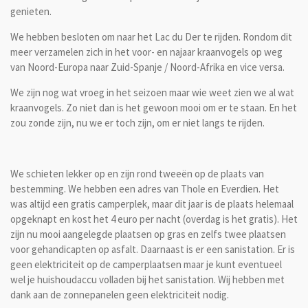
genieten.
We hebben besloten om naar het Lac du Der te rijden. Rondom dit
meer verzamelen zich in het voor- en najaar kraanvogels op weg
van Noord-Europa naar Zuid-Spanje / Noord-Afrika en vice versa.
We zijn nog wat vroeg in het seizoen maar wie weet zien we al wat
kraanvogels. Zo niet dan is het gewoon mooi om er te staan. En het
zou zonde zijn, nu we er toch zijn, om er niet langs te rijden.
We schieten lekker op en zijn rond tweeën op de plaats van
bestemming. We hebben een adres van Thole en Everdien. Het
was altijd een gratis camperplek, maar dit jaar is de plaats helemaal
opgeknapt en kost het 4 euro per nacht (overdag is het gratis). Het
zijn nu mooi aangelegde plaatsen op gras en zelfs twee plaatsen
voor gehandicapten op asfalt. Daarnaast is er een sanistation. Er is
geen elektriciteit op de camperplaatsen maar je kunt eventueel
wel je huishoudaccu volladen bij het sanistation. Wij hebben met
dank aan de zonnepanelen geen elektriciteit nodig.