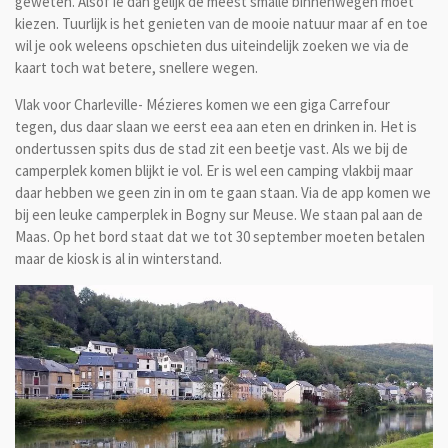
geweten. Alsof ie dan gelijk de meest smalle binnenwegen moet
kiezen. Tuurlijk is het genieten van de mooie natuur maar af en toe
wil je ook weleens opschieten dus uiteindelijk zoeken we via de
kaart toch wat betere, snellere wegen.
Vlak voor Charleville- Mézieres komen we een giga Carrefour
tegen, dus daar slaan we eerst eea aan eten en drinken in. Het is
ondertussen spits dus de stad zit een beetje vast. Als we bij de
camperplek komen blijkt ie vol. Er is wel een camping vlakbij maar
daar hebben we geen zin in om te gaan staan. Via de app komen we
bij een leuke camperplek in Bogny sur Meuse. We staan pal aan de
Maas. Op het bord staat dat we tot 30 september moeten betalen
maar de kiosk is al in winterstand.