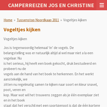
CAMPERREIZEN JOS EN CHRISTINE
Ga
direct
naar
Home
»
Tussenstop Noordkaap 2011
»
Vogeltjes kijken
de
hoofdinhoud
Vogeltjes kijken
Vogeltjes kijken
Jos is tegenwoordig helemaal ‘in’ de vogels. De
belangstelling was er natuurlijk altijd al wel maar niet a la een
vogelaar. Nu
is het serieus, hij heeft een boek gekocht, druk bestudeerd en
probeert nu de
vogels aan de hand van het boek te herkennen. En het werkt
aanstekelijk, we
zitten nu regelmatig samen te kijken naar soort en kleur snavel,
poot, veren en
kop. Maar wat wil het trouwens zeggen als je één exemplaar ziet
en in het boek
staat dat het verschil met een soortgenoot is dat de één kortere