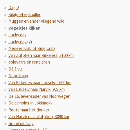
Dag 0
Kilo(meter)knaller
Muggen en ander vliegend wild
Vogeltjes kijken
Lucky day
Lucky day (2)
Meneer Krab of King Crab
Van Zutphen naar Kirkenes, 3100 km
ooievaars en rendieren
Déjà vu
Noordkaap
Van Kirkenes naar Lakselv; 1600 km
Van Lakselv naar Narvik; 927 km
De E6, levensader van Noorwegen
De camping in Jokkmokk
Route naar het donker
Van Narvik naar Zutphen; 3090 km
Grand old lady