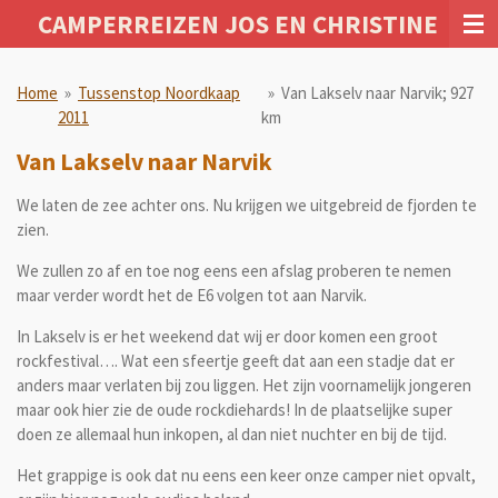
CAMPERREIZEN JOS EN CHRISTINE
Ga
direct
naar
Home
»
Tussenstop Noordkaap
»
Van Lakselv naar Narvik; 927
de
2011
km
hoofdinhoud
Van Lakselv naar Narvik
We laten de zee achter ons. Nu krijgen we uitgebreid de fjorden te
zien.
We zullen zo af en toe nog eens een afslag proberen te nemen
maar verder wordt het de E6 volgen tot aan Narvik.
In Lakselv is er het weekend dat wij er door komen een groot
rockfestival…. Wat een sfeertje geeft dat aan een stadje dat er
anders maar verlaten bij zou liggen. Het zijn voornamelijk jongeren
maar ook hier zie de oude rockdiehards! In de plaatselijke super
doen ze allemaal hun inkopen, al dan niet nuchter en bij de tijd.
Het grappige is ook dat nu eens een keer onze camper niet opvalt,