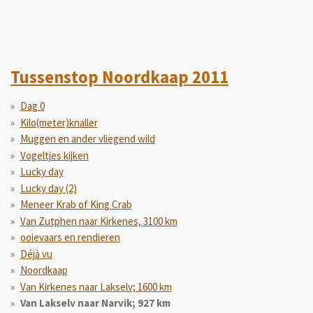
Tussenstop Noordkaap 2011
Dag 0
Kilo(meter)knaller
Muggen en ander vliegend wild
Vogeltjes kijken
Lucky day
Lucky day (2)
Meneer Krab of King Crab
Van Zutphen naar Kirkenes, 3100 km
ooievaars en rendieren
Déjà vu
Noordkaap
Van Kirkenes naar Lakselv; 1600 km
Van Lakselv naar Narvik; 927 km